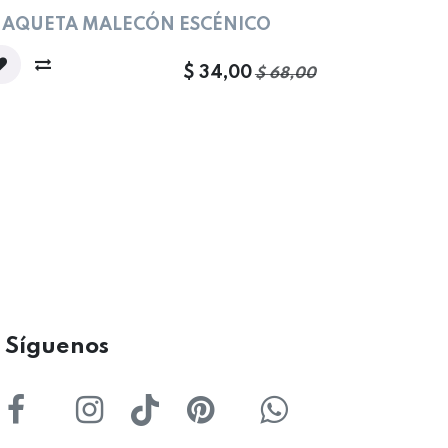
rta
AQUETA MALECÓN ESCÉNICO
$
34,00
$
68,00
ígu
enos