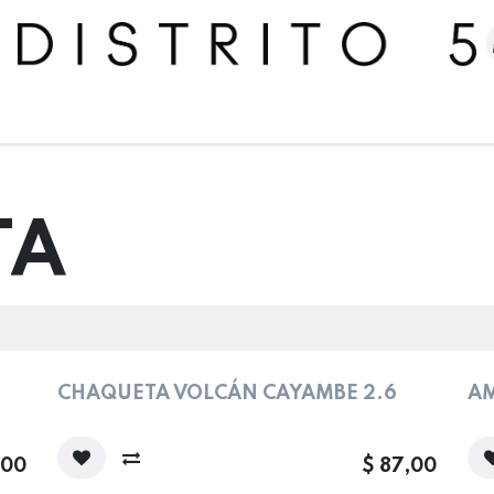
me
Tienda
Colecciones
Mujer
Hombre
Descuento
TA
evo!
CHAQUETA VOLCÁN CAYAMBE 2.6
AM
,00
$
87,00