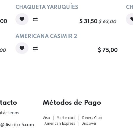
Oferta
Ofe
CHAQUETA YARUQUÍES
CH
,00
$
31,50
$
63,00
AMERICANA CASIMIR 2
$
75,00
00
tacto
Métodos de Pago
S
ntáctenos
Visa
|
Mastercard
|
Diners Club
American Express
|
Discover
o@distrito-5.com