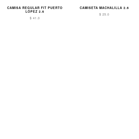
CAMISA REGULAR FIT PUERTO
CAMISETA MACHALILLA 2.6
LÓPEZ 2.6
$ 25.0
$ 41.0
CAPA TEJIDA ATACAMES 2.6
CAPRI CERRO SANTA ANA 2.6
$ 35.0
$ 38.5