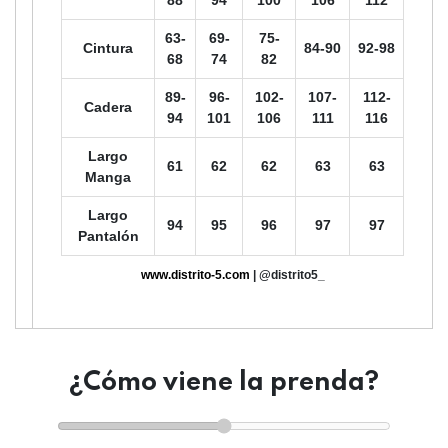
63-
69-
75-
Cintura
84-90
92-98
68
74
82
89-
96-
102-
107-
112-
Cadera
94
101
106
111
116
Largo
61
62
62
63
63
Manga
Largo
94
95
96
97
97
Pantalón
www.distrito-5.com
| @distrito5_
¿Cómo viene la prenda?