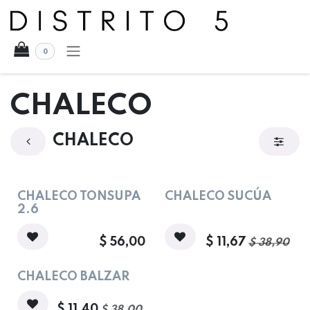
Ir al contenido
0
CHALECO
CHALECO
¡Nuevo!
Oferta
CHALECO TONSUPA
CHALECO SUCÚA
2.6
$
56,00
$
11,67
$
38,90
Oferta
CHALECO BALZAR
$
11,40