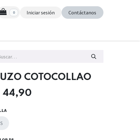
Iniciar sesión
Contáctanos
0
s
BUZO COTOCOLLAO
$
44,90
LLA
S
LOR D5