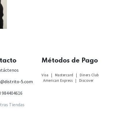
tacto
Métodos de Pago
S
ntáctenos
Visa
|
Mastercard
|
Diners Club
American Express
|
Discover
o@distrito-5.com
3 984404616
tras Tiendas