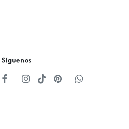
ígu
enos