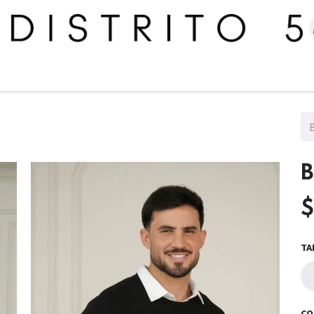
me
Tienda
Colecciones
Mujer
Hombre
Descuento
TA
CO