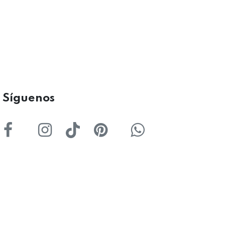
ígu
enos