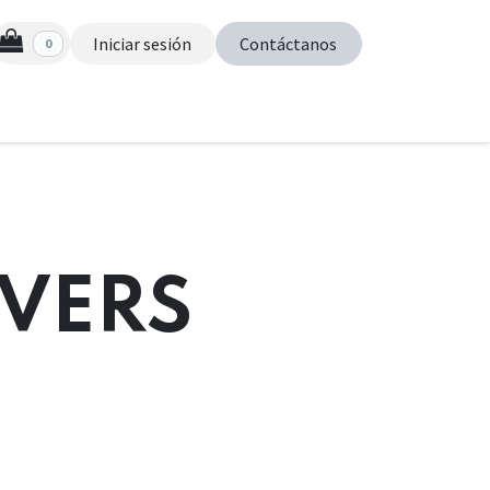
Iniciar sesión
Contáctanos
0
s
OVERS