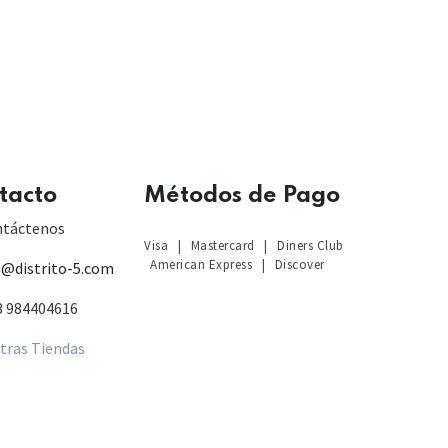
tacto
Métodos de Pago
S
ntáctenos
Visa
|
Mastercard
|
Diners Club
American Express
|
Discover
o@distrito-5.com
3 984404616
tras Tiendas