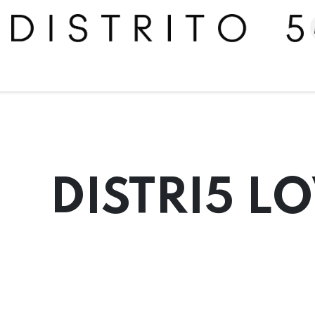
me
Tienda
Colecciones
Mujer
Hombre
Descuento
DISTRI5 L